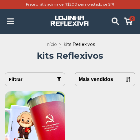
Frete grátis acima de R$200 para o estado de SP!
0
Início
>
kits Reflexivos
kits Reflexivos
Filtrar