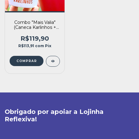
Combo "Mais Valia"
(Caneca Karlinhos +
Copo térmico
Comunismo)
R$119,90
R$113,91
com
Pix
Obrigado por apoiar a Lojinha
Reflexiva!