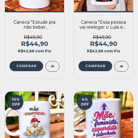
Caneca "Estude pra
Caneca "Essa pessoa
não beber
vai reeleger o Lula em
detergente" (330ml)
2026" (330ml)
R$49,90
R$49,90
R$44,90
R$44,90
R$42,66
com
Pix
R$42,66
com
Pix
10
%
4
%
OFF
OFF