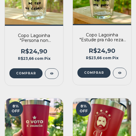
Copo Lagoinha
Copo Lagoinha
"Estude pra não rezar
"Persona non
pra pneu"
tomadora de raio na
R$24,90
cabeça"
R$24,90
R$23,66
com
Pix
R$23,66
com
Pix
8
%
8
%
OFF
OFF