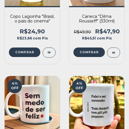
Copo Lagoinha "Brasil,
Caneca "Dilma
o país do cinema"
Rousseff" (330ml)
R$24,90
R$47,90
R$49,90
R$23,66
com
Pix
R$45,51
com
Pix
4
%
4
%
OFF
OFF