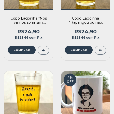
Copo Lagoinha
Copo Lagoinha "Nós
"Raparigou ou não
vamos sorrir sim,
raparigou?"
sorriam!"
R$24,90
R$24,90
R$23,66
com
Pix
R$23,66
com
Pix
4
%
OFF