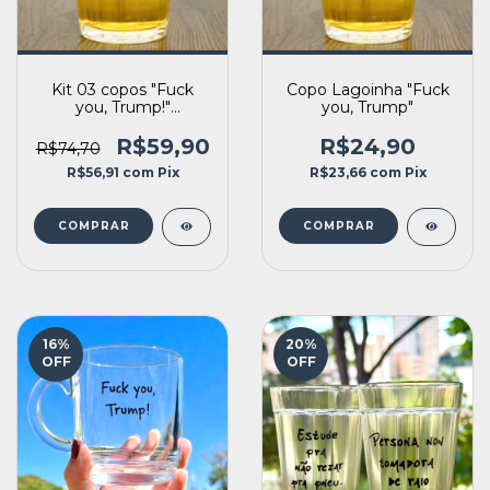
Kit 03 copos "Fuck
Copo Lagoinha "Fuck
you, Trump!"
you, Trump"
(Lagoinha 190ml)
R$59,90
R$24,90
R$74,70
R$56,91
com
Pix
R$23,66
com
Pix
16
%
20
%
OFF
OFF