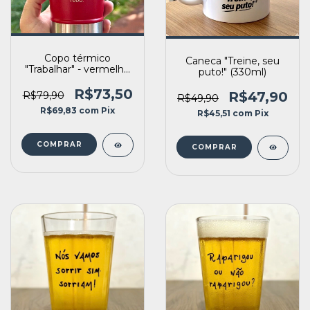
Copo térmico
Caneca "Treine, seu
"Trabalhar" - vermelho
puto!" (330ml)
(470ml)
R$73,50
R$47,90
R$79,90
R$49,90
R$69,83
com
Pix
R$45,51
com
Pix