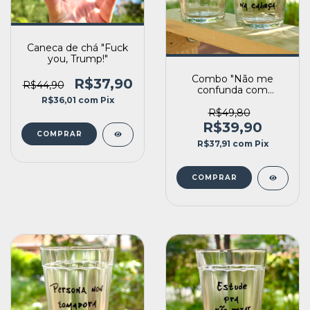
Caneca de chá "Fuck
you, Trump!"
Combo "Não me
R$37,90
R$44,90
confunda com
minion"- 02 copos
R$36,01
com
Pix
Lagoinha
R$49,80
R$39,90
R$37,91
com
Pix