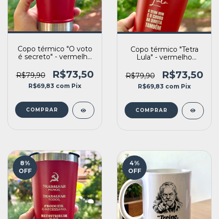
Copo térmico "O voto
Copo térmico "Tetra
é secreto" - vermelho
Lula" - vermelho
(470ml)
(470ml)
R$73,50
R$73,50
R$79,90
R$79,90
R$69,83
com
Pix
R$69,83
com
Pix
8
%
4
%
OFF
OFF