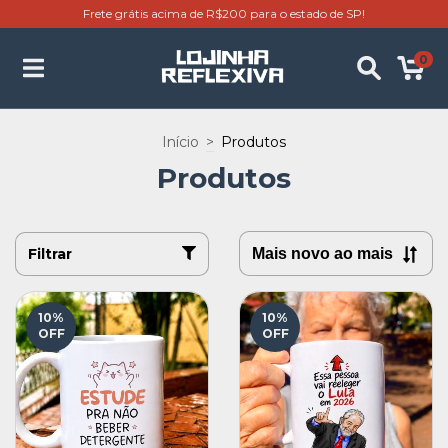
Frete grátis acima de R$200 para o estado de SP!
0
Início
>
Produtos
Produtos
Filtrar
10
%
10
%
OFF
OFF