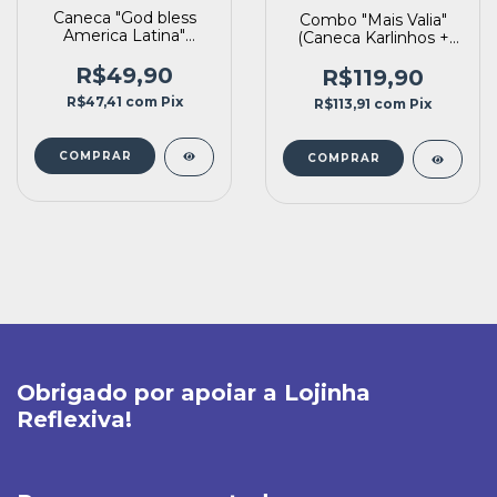
Caneca "God bless
Combo "Mais Valia"
America Latina"
(Caneca Karlinhos +
(330ml)
Copo térmico
R$49,90
Comunismo)
R$119,90
R$47,41
com
Pix
R$113,91
com
Pix
Obrigado por apoiar a Lojinha
Reflexiva!