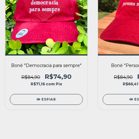
Boné "Democracia para sempre"
Boné "Perso
R$74,90
R$84,90
R$84,90
R$71,16
com
Pix
R$66,4
ESPIAR
E