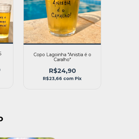
5
Copo Lagoinha "Anistia é o
)
Caralho"
0
R$24,90
R$23,66
com
Pix
o