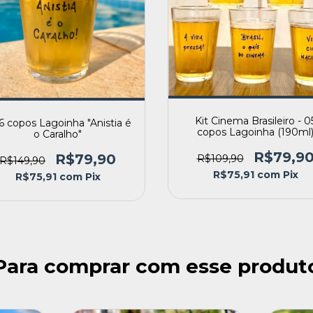
Kit Cinema Brasileiro - 0
 6 copos Lagoinha "Anistia é
copos Lagoinha (190ml
o Caralho"
R$79,9
R$79,90
R$109,90
R$149,90
R$75,91
com
Pix
R$75,91
com
Pix
Para comprar com esse produt