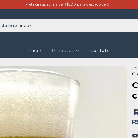
Frete grátis acima de R$200 para o estado de SP!
Início
Produtos
Contato
Iní
Co
C
c
R