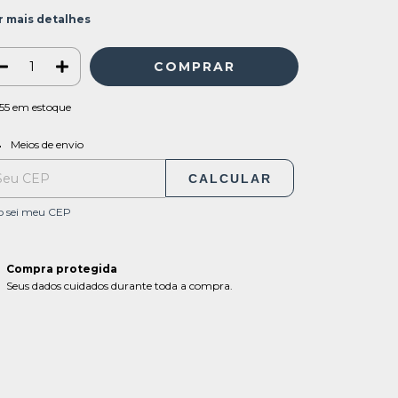
r mais detalhes
55
em estoque
ALTERAR CEP
regas para o CEP:
Meios de envio
CALCULAR
o sei meu CEP
Compra protegida
Seus dados cuidados durante toda a compra.