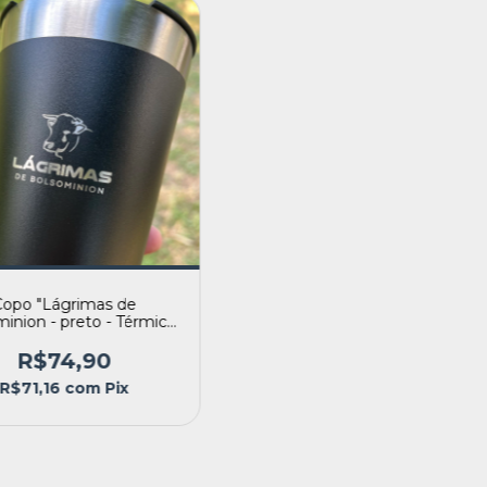
Copo "Lágrimas de
inion - preto - Térmico
(470ml)
R$74,90
R$71,16
com
Pix