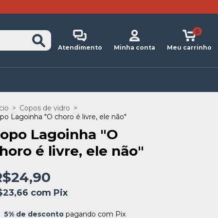
0
Atendimento
Minha conta
Meu carrinho
cio
>
Copos de vidro
>
po Lagoinha "O choro é livre, ele não"
opo Lagoinha "O
horo é livre, ele não"
R$24,90
$23,66
com
Pix
5% de desconto
pagando com Pix