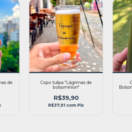
mas de
Copo tulipa "Lágrimas de
bolsominion"
Bolsom
R$39,90
x
R$37,91
com
Pix