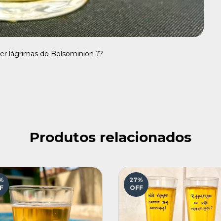
er lágrimas do Bolsominion ?‍?
Produtos relacionados
%
27
%
F
OFF