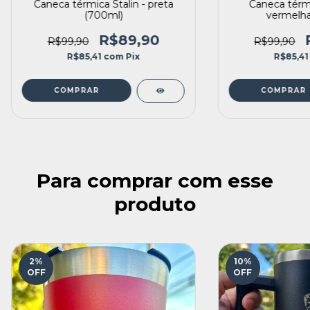
Caneca térmica Stalin - preta
Caneca térm
(700ml)
vermelha
R$89,90
R$99,90
R$99,90
R$85,41
com
Pix
R$85,4
Para comprar com esse
produto
2
%
10
%
OFF
OFF