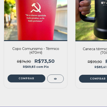
Copo Comunismo - Térmico
Caneca térmica
(470ml)
(70
R$73,50
R$74,90
R$99,90
R$69,83
com
Pix
R$85,4