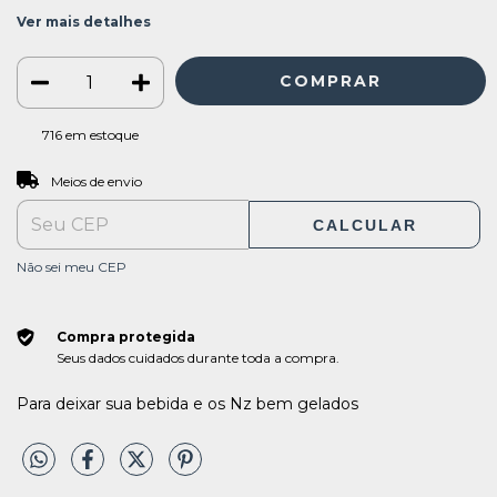
Ver mais detalhes
716
em estoque
ALTERAR CEP
Entregas para o CEP:
Meios de envio
CALCULAR
Não sei meu CEP
Compra protegida
Seus dados cuidados durante toda a compra.
Para deixar sua bebida e os Nz bem gelados