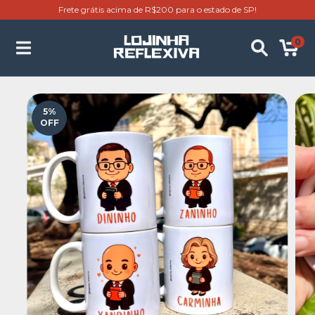
Frete grátis acima de R$200 para o estado de SP!
0
5
%
OFF