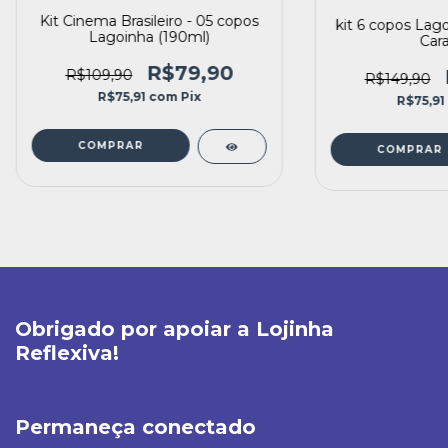
Kit Cinema Brasileiro - 05 copos
kit 6 copos Lago
Lagoinha (190ml)
Cara
R$79,90
R$109,90
R$149,90
R$75,91
com
Pix
R$75,91
Obrigado por apoiar a Lojinha
Reflexiva!
Permaneça conectado