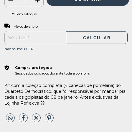
891
em estoque
ALTERAR CEP
Entregas para o CEP:
Meios de envio
CALCULAR
Não sei meu CEP
Compra protegida
Seus dados cuidados durante toda a compra.
Kit com a coleção completa (4 canecas de porcelana) do
Quarteto Democrático, que foi responsável por mandar pra
cadeia os golpistas do 08 de janeiro! Artes exclusivas da
Lojinha Reflexiva ?‍?