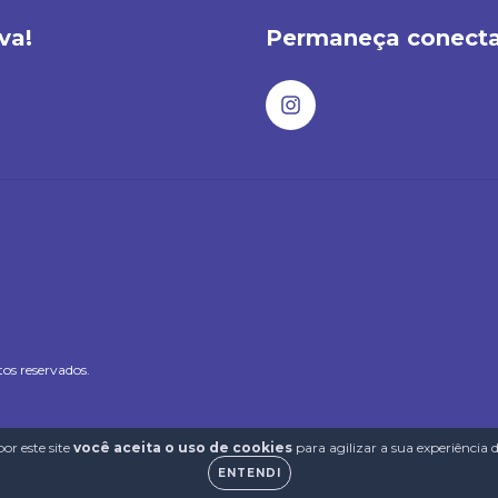
va!
Permaneça conect
os reservados.
or este site
você aceita o uso de cookies
para agilizar a sua experiência
ENTENDI