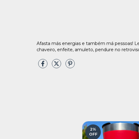
Afasta más energias e também má pessoas! Lev
chaveiro, enfeite, amuleto, pendure no retrovis
2
%
OFF