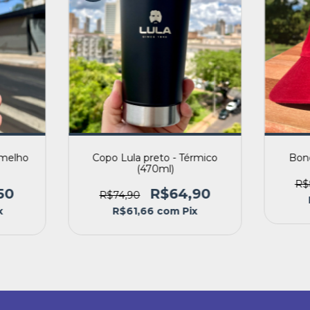
rmelho
Copo Lula preto - Térmico
Bon
(470ml)
R$
50
R$64,90
R$74,90
x
R$61,66
com
Pix