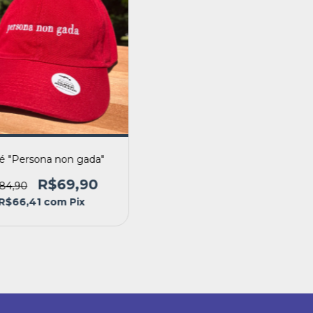
é "Persona non gada"
R$69,90
84,90
R$66,41
com
Pix