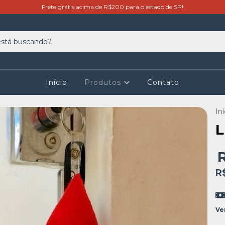
Frete grátis acima de R$200 para o estado de SP!
Início
Produtos
Contato
Iní
L
R
Ve