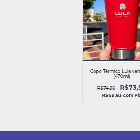
Copo Térmico Lula ve
(470ml)
R$73,
R$74,90
R$69,83
com
Pi